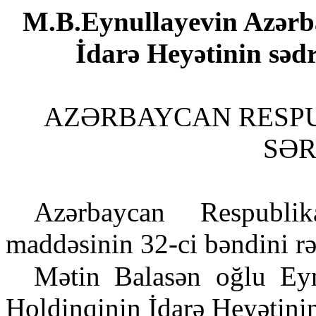
M.B.Eynullayevin Azərba
İdarə Heyətinin sədr
AZƏRBAYCAN RESPU
SƏ
Azərbaycan Respublik
maddəsinin 32-ci bəndini r
Mətin Balasən oğlu Eyn
Holdinqinin İdarə Heyətinin 